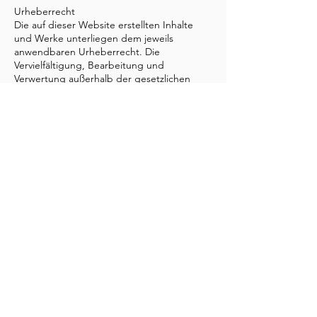
Urheberrecht
Die auf dieser Website erstellten Inhalte
und Werke unterliegen dem jeweils
anwendbaren Urheberrecht. Die
Vervielfältigung, Bearbeitung und
Verwertung außerhalb der gesetzlichen
Grenzen bedürfen der vorherigen
schriftlichen Zustimmung der Urheberin.
Bildnachweise
Verwendete Bilder und Grafiken stammen –
sofern nicht anders gekennzeichnet – von
Canva (
https://www.canva.com
).
Impressum
Datenschutz
AGB
© 2026 Love Coaching Julia Kathan.
Erstellt mit
Wix.com